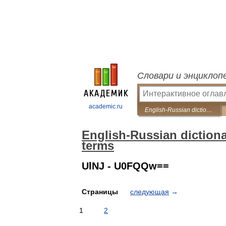
Словари и энциклоп
academic.ru
English-Russian dictionary of computer abbreviations and terms
English-Russian diction
terms
UlNJ - U0FQQw==
Страницы
следующая
→
1
2