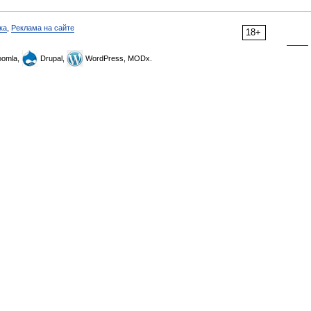
ка
,
Реклама на сайте
18+
omla,
Drupal,
WordPress, MODx.