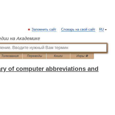
Запомнить сайт
Словарь на свой сайт
RU
едии на Академике
Толкования
Переводы
Книги
Игры ⚽
ary of computer abbreviations and